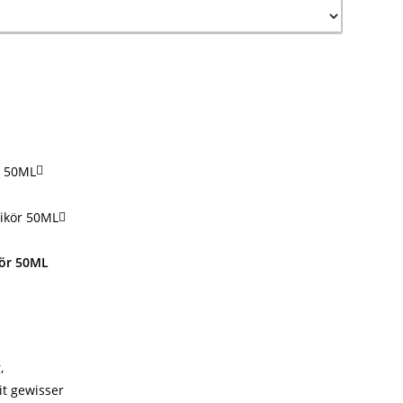
kör 50ML
,
it gewisser