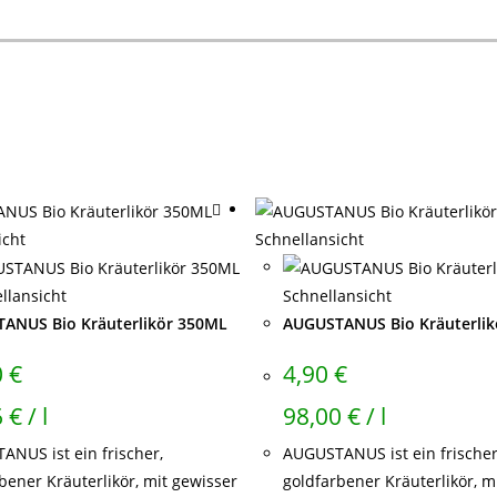
icht
Schnellansicht
llansicht
Schnellansicht
ANUS Bio Kräuterlikör 350ML
AUGUSTANUS Bio Kräuterli
0
€
4,90
€
6
€
/
l
98,00
€
/
l
NUS ist ein frischer,
AUGUSTANUS ist ein frischer
bener Kräuterlikör, mit gewisser
goldfarbener Kräuterlikör, m