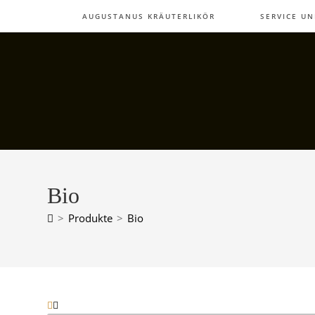
Zum
AUGUSTANUS KRÄUTERLIKÖR
SERVICE U
Inhalt
springen
Bio
>
Produkte
>
Bio