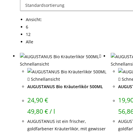
Ansicht:
6
12
Alle
Schnellansicht
Schnellans
Schnellansicht
Schne
AUGUSTANUS Bio Kräuterlikör 500ML
AUGUST
24,90
€
19,9
49,80
€
/
l
56,8
AUGUSTANUS ist ein frischer,
AUGUSTA
goldfarbener Kräuterlikör, mit gewisser
goldfar