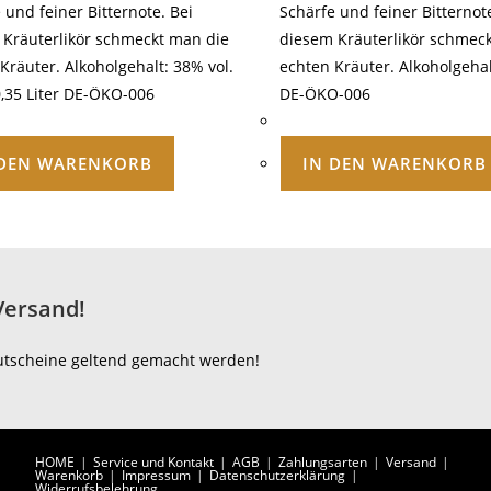
 und feiner Bitternote. Bei
Schärfe und feiner Bitternote
 Kräuterlikör schmeckt man die
diesem Kräuterlikör schmec
Kräuter. Alkoholgehalt: 38% vol.
echten Kräuter. Alkoholgehal
0,35 Liter DE-ÖKO-006
DE-ÖKO-006
 DEN WARENKORB
IN DEN WARENKORB
Versand!
utscheine geltend gemacht werden!
HOME
Service und Kontakt
AGB
Zahlungsarten
Versand
Warenkorb
Impressum
Datenschutzerklärung
Widerrufsbelehrung