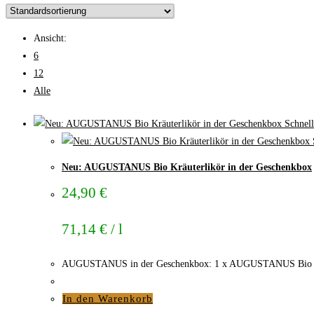
Ansicht:
6
12
Alle
Schnell
Neu: AUGUSTANUS Bio Kräuterlikör in der Geschenkbox
24,90
€
71,14
€
/
l
AUGUSTANUS in der Geschenkbox: 1 x AUGUSTANUS Bio Kräut
In den Warenkorb