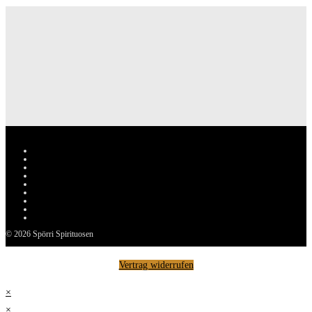
HOME
Service und Kontakt
AGB
Zahlungsarten
Versand
Warenkorb
Impressum
Datenschutzerklärung
Widerrufsbelehrung
© 2026 Spörri Spirituosen
Vertrag widerrufen
×
×