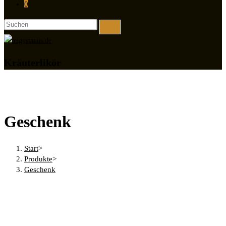
0
Diese
Website
durchsuchen
Kräuterlikör
Geschenk
Start
>
Produkte
>
Geschenk