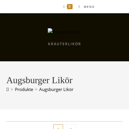
Zum
0
MENÜ
Inhalt
springen
KRÄUTERLIKÖR
Augsburger Likör
>
Produkte
>
Augsburger Likör